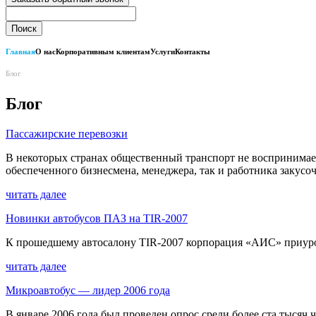
Главная
О нас
Корпоративным клиентам
Услуги
Контакты
Блог
Блог
Пассажирские перевозки
В некоторых странах общественный транспорт не воспринимаетс
обеспеченного бизнесмена, менеджера, так и работника закусоч
читать далее
Новинки автобусов ПАЗ на TIR-2007
К прошедшему автосалону TIR-2007 корпорация «АИС» приуро
читать далее
Микроавтобус — лидер 2006 года
В январе 2006 года был проведен опрос среди более ста тысяч 