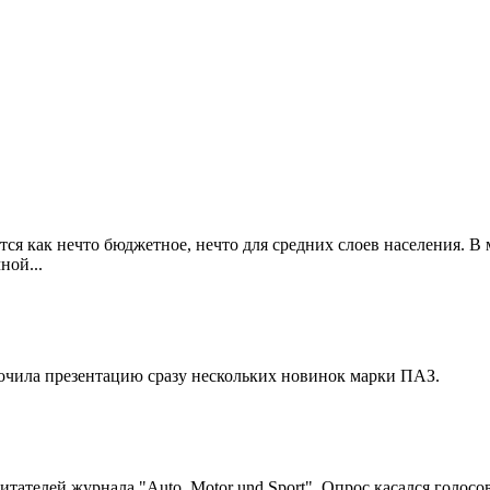
я как нечто бюджетное, нечто для средних слоев населения. В м
ной...
чила презентацию сразу нескольких новинок марки ПАЗ.
читателей журнала "Auto, Motor und Sport". Опрос касался голос